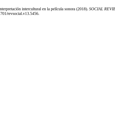
terpretación intercultural en la película sonora (2018).
SOCIAL REVIEW. 
62701/revsocial.v13.5456.