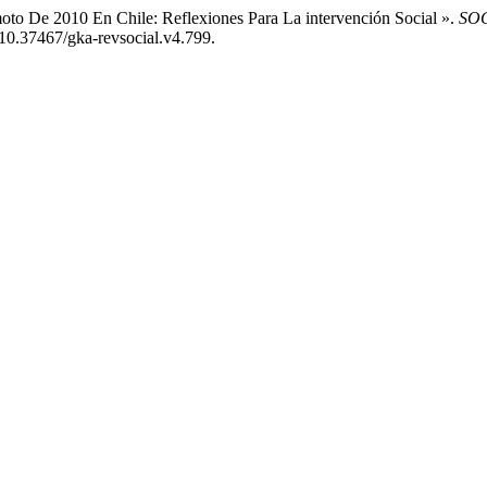
moto De 2010 En Chile: Reflexiones Para La intervención Social ».
SOC
i:10.37467/gka-revsocial.v4.799.